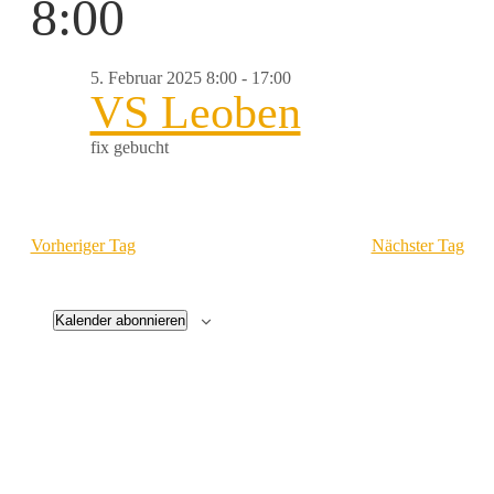
An
Na
für
8:00
wählen.
Na
5.
5. Februar 2025 8:00
-
17:00
VS Leoben
Februar
fix gebucht
2025
Vorheriger Tag
Nächster Tag
Kalender abonnieren