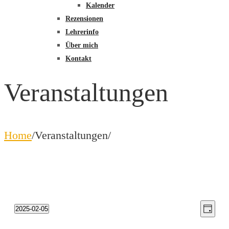
Kalender
Rezensionen
Lehrerinfo
Über mich
Kontakt
Veranstaltungen
Home
/
Veranstaltungen
/
Veranstaltungen
An
Ve
2025-02-05
Tag
Datum