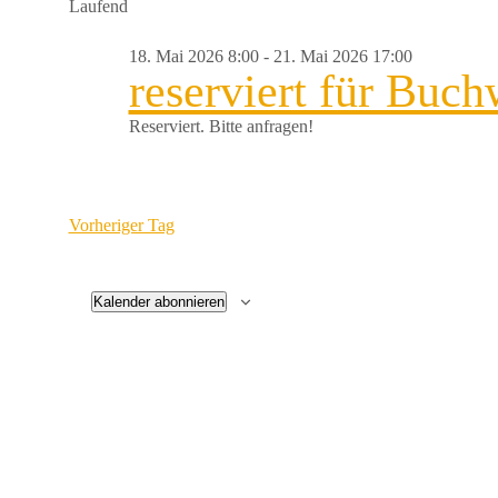
für
Laufend
wählen.
21.
18. Mai 2026 8:00
-
21. Mai 2026 17:00
reserviert für Buch
Mai
Reserviert. Bitte anfragen!
2026
Vorheriger Tag
Kalender abonnieren