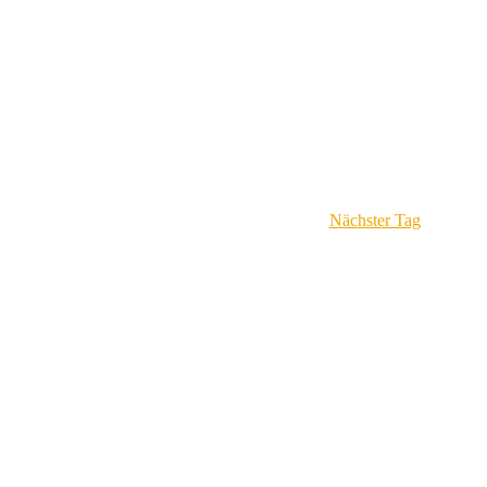
Ansi
Navi
Navi
Nächster Tag