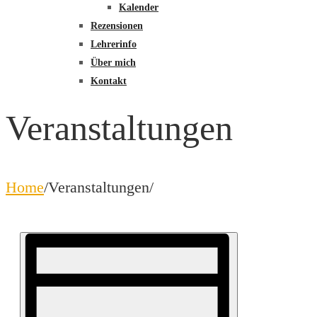
Kalender
Rezensionen
Lehrerinfo
Über mich
Kontakt
Veranstaltungen
Home
/
Veranstaltungen
/
Veranstaltungen
Ansichten-
Veranstaltung
Ansichten-
Navigation
für
Navigation